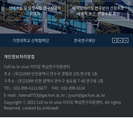
신약개발 및 임상시험 연구성과의
바이오이미징 연구분야 선점위로
극대화
세계적 보건·의료수준 확보
가천대학교 산학협력단
한국연구재단
가
개인정보처리방침
Cell to In-vivo 이미징 핵심연구지원센터
주소 : (우)21999 인천광역시 연수구 갯벌로 155 연구동 1층
구주소 : (우)21999 인천 광역시 연수구 송도동 7-45 연구동 1층
TEL : 032-899-6111/6677
FAX : 032-899-6114
E-mail : heena0753@gachon.ac.kr / jysuh@gachon.ac.kr
Copyright ⓒ 2021 Cell to In-vivo 이미징 핵심연구지원센터. All rights
Reserved. created by
sinbiweb