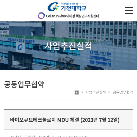
주메뉴 바로가기
컨텐츠 바로가기
사업추진실적
공동업무협약
사업추진실적
공동업무협약
바이오큐브테크놀로지 MOU 체결 (2023년 7월 12일)