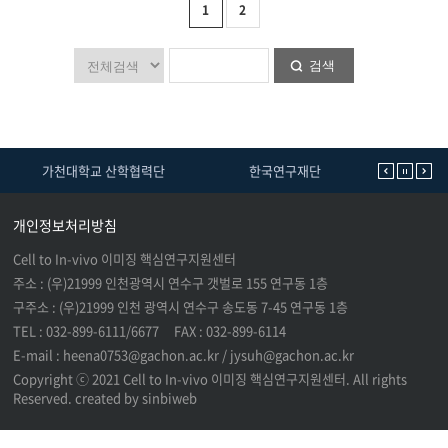
1
2
검색
가천대학교 산학협력단
한국연구재단
가
개인정보처리방침
Cell to In-vivo 이미징 핵심연구지원센터
주소 : (우)21999 인천광역시 연수구 갯벌로 155 연구동 1층
구주소 : (우)21999 인천 광역시 연수구 송도동 7-45 연구동 1층
TEL : 032-899-6111/6677
FAX : 032-899-6114
E-mail : heena0753@gachon.ac.kr / jysuh@gachon.ac.kr
Copyright ⓒ 2021 Cell to In-vivo 이미징 핵심연구지원센터. All rights
Reserved. created by
sinbiweb